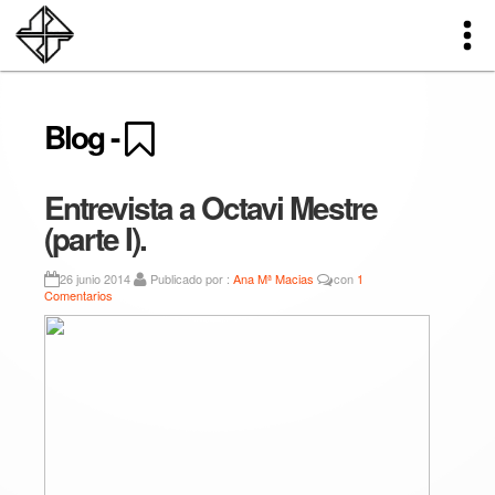
Blog -
Entrevista a Octavi Mestre
(parte I).
26 junio 2014
Publicado por :
Ana Mª Macias
con
1
Comentarios